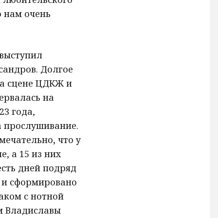
о нам очень
 выступил
сандров. Долгое
на сцене ЦДКЖ и
ервалась на
23 года,
 прослушивание.
мечательно, что у
, а 15 из них
сть дней подряд
, и сформировано
наком с нотной
м Владиславы