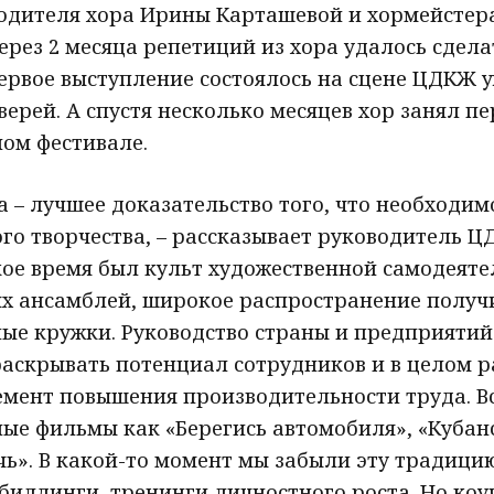
водителя хора Ирины Карташевой и хормейстер
ерез 2 месяца репетиций из хора удалось сдела
ервое выступление состоялось на сцене ЦДКЖ у
верей. А спустя несколько месяцев хор занял пе
ом фестивале.
а – лучшее доказательство того, что необходи
го творчества, – рассказывает руководитель 
ское время был культ художественной самодеяте
ых ансамблей, широкое распространение полу
ные кружки. Руководство страны и предприятий
раскрывать потенциал сотрудников и в целом 
емент повышения производительности труда. В
ые фильмы как «Берегись автомобиля», «Кубан
ь». В какой-то момент мы забыли эту традицию
илдинги, тренинги личностного роста. Но коуч