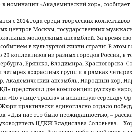
» в номинации «Академический хор», сообщает 
тся с 2014 года среди творческих коллективов
рных центров Москвы, государственных музыкал
вокальных молодежных ансамблей. За время сво
событием в культурной жизни страны. В этом г
 29 коллективов из разных городов России, в то
ербурга, Брянска, Владимира, Красногорска. С
 четырех возрастных групп и в рамках четыре
р, Академический ансамбль, Народный хор, На
ЖД» представил две композиции: русскую наро
на «По улице травка» и испанскую серенаду Ор
. Жюри практически единогласно отдало побед
. «Для нас это было неожиданностью, – расск
уководитель ЦДКЖ Владислава Соловьева. – Хо
лнилось полгода. Это очень небольшой срок дл