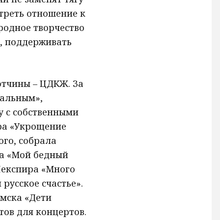
треть отношение к
родное творчество
ы, поддерживать
отчины – ЦДКЖ. За
зальным»,
у с собственными
ра «Укрощение
ого, собрала
ва «Мой бедный
Шекспира «Много
 русское счастье».
омска «Дети
тов для концертов.