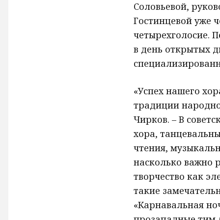
Соловьевой, руко
Гостинцевой уже ч
четырехголосие. П
в день открытых д
специализированн
«Успех нашего хор
традиции народно
Чирков. – В совет
хора, танцевальн
чтения, музыкаль
насколько важно 
творчество как эл
такие замечательн
«Карнавальная ноч
прозападные тим-б