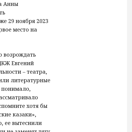
а Анны
ть
же 29 ноября 2023
рвое место на
мо возрождать
ЦДКЖ Евгений
льности – театра,
чили литературные
 понимало,
рассматривало
спомните хотя бы
ские казаки»,
, ее вытеснили
и не заменят тягу