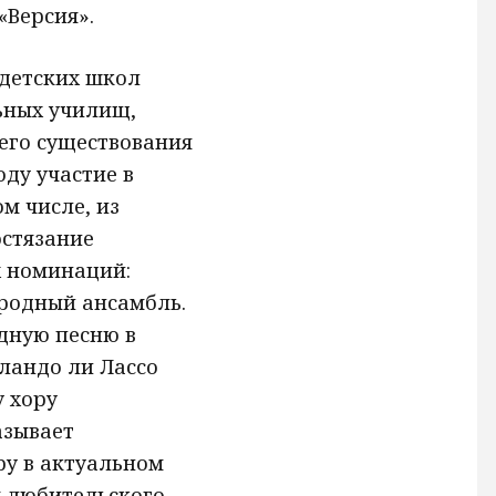
«Версия».
 детских школ
ьных училищ,
его существования
оду участие в
м числе, из
остязание
х номинаций:
родный ансамбль.
дную песню в
ландо ли Лассо
у хору
азывает
ру в актуальном
я любительского