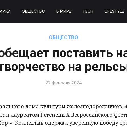
МИКА
ОБЩЕСТВО
В МИРЕ
TECH
LIFESTYLE
ОБЩЕСТВО
бещает поставить н
творчество на рельс
22 февраля 2024
рального дома культуры железнодорожников «
тал лауреатом I степени X Всероссийского фес
 Хор!». Коллектив одержал уверенную победу с