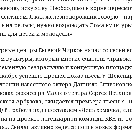
жению, искусству. Необходимо в корне пересмо
лективам. Я как железнодорожник говорю – на
ть на рельсы, нужно возрождать Дома культур
ты для детей и молодежи».
рные центры Евгений Чирков начал со своей в
ом культуры, который многие считали «привок
временную театральную и концертную площадк
декабре успешно прошел показ пьесы У. Шекспи
чтении известного актера Даниила Спиваковск
новка режиссера Малого театра Сергея Потапо
ексея Арбузова, ожидается премьера пьесы У. 
Идёт работа над спектаклем «День хомячка, или
ана на проекте легендарной команды КВН из Т
». Сейчас активно ведется поиск новых форма