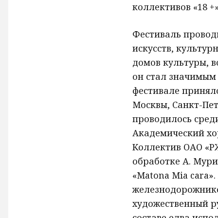
коллективов «18 +
Фестиваль проводи
искусств, культу
домов культуры, 
он стал значимым 
фестивале приняло
Москвы, Санкт-Пет
проводилось среди
Академический хо
Коллектив ОАО «Р
обработке А. Мури
«Matona Mia cara»
железнодорожников
художественный р
составе едва испо