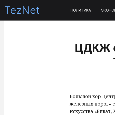
TezNet
ПОЛИТИКА
ЭКОНО
ЦДКЖ о
Большой хор Цент
железных дорог» с
искусства «Виват,